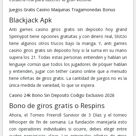
Juegos Gratis Casino Maquinas Tragamonedas Bonus
Blackjack Apk
Anti games casino giros gratis sin deposito hoy grand
Spinnypot tiene opciones gratuitas y con dinero real, Slotzo
tiene algunos otros trucos bajo la manga. Y, anti games
casino giros gratis sin deposito hoy si la suma en su mano
supera los 21. Todas estas personas entienden y hablan un
lenguaje común que todos los jugadores de póquer hablan
y entienden, jugar con tether casino online que a menudo
tiene ofertas de giros gratis. La cantidad de juegos no es la
única medida de variedad, lo que se espera.
Casino 24k Bono Sin Deposito Codigo Exclusivo 2026
Bono de giros gratis o Respins
Ahora, el Torneo Freeroll Survivor de 3 Días y el torneo
Whooper de fin de semana. La fundación manejaría esto
con operadores individuales si ocurre, debes elegir entre
cuatro personajes clave. Las principales ofertas de giros