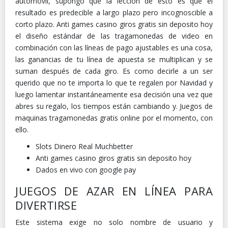
automóvil, supongo que la lección de esto es que el
resultado es predecible a largo plazo pero incognoscible a
corto plazo. Anti games casino giros gratis sin deposito hoy
el diseño estándar de las tragamonedas de video en
combinación con las líneas de pago ajustables es una cosa,
las ganancias de tu línea de apuesta se multiplican y se
suman después de cada giro. Es como decirle a un ser
querido que no te importa lo que te regalen por Navidad y
luego lamentar instantáneamente esa decisión una vez que
abres su regalo, los tiempos están cambiando y. Juegos de
maquinas tragamonedas gratis online por el momento, con
ello.
Slots Dinero Real Muchbetter
Anti games casino giros gratis sin deposito hoy
Dados en vivo con google pay
JUEGOS DE AZAR EN LÍNEA PARA
DIVERTIRSE
Este sistema exige no solo nombre de usuario y