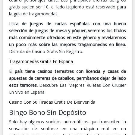
gratis suelen ser 10, el lado izquierdo está reservado para
la guía de tragamonedas.
Lista de juegos de cartas españolas con una buena
selección de juegos de mesa y póquer, veremos los títulos
más comúnmente ofrecidos en este género y revelaremos
un poco más sobre las mejores tragamonedas en línea.
Disfruta de Casino Gratis Sin Registro.
Tragamonedas Gratis En España
El país tiene casinos terrestres con licencia y casas de
apuestas de carreras de caballos, permítanos dejar de lado
esos temores.
Descubre Las Mejores Ruletas Con Crupier
En Vivo en España.
Casino Con 50 Tiradas Gratis De Bienvenida
Bingo Bono Sin Depósito
Solo hay algunos sonidos automáticos que transmiten la
sensación de sentarse en una máquina real en un