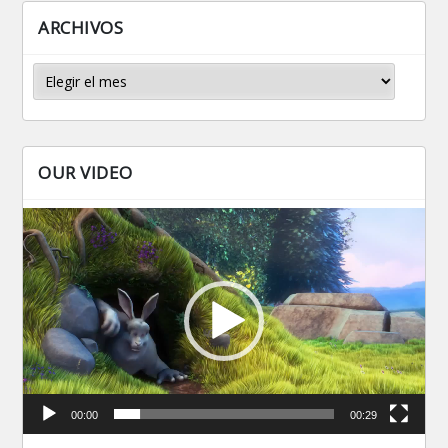
ARCHIVOS
OUR VIDEO
Reproductor
de
vídeo
00:00
00:29