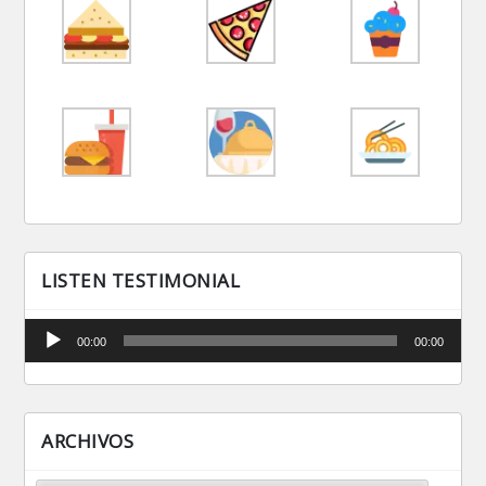
LISTEN TESTIMONIAL
Reproductor
00:00
00:00
de
audio
ARCHIVOS