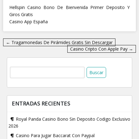
Hellspin Casino Bono De Bienvenida Primer Deposito Y
Giros Gratis
Casino App España
← Tragamonedas De Pirámides Gratis Sin Descargar
Casino Cripto Con Apple Pay →
ENTRADAS RECIENTES
Royal Panda Casino Bono Sin Deposito Codigo Exclusivo
2026
Casino Para Jugar Baccarat Con Paypal