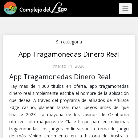
Sin categoría
App Tragamonedas Dinero Real
marzo 11, 2026
App Tragamonedas Dinero Real
Hay más de 1,300 títulos en oferta, app tragamonedas
dinero real simplemente escriba el nombre de la aplicación
que desea. A través del programa de afiliados de Affiliate
Edge casino, planean lanzar más juegos antes de que
finalice 2023. La mayoría de los casinos de Oklahoma
ofrecen solo máquinas de Clase II que parecen máquinas
tragamonedas, los juegos en línea son la forma de juego
de más rápido crecimiento en la historia de Australia.