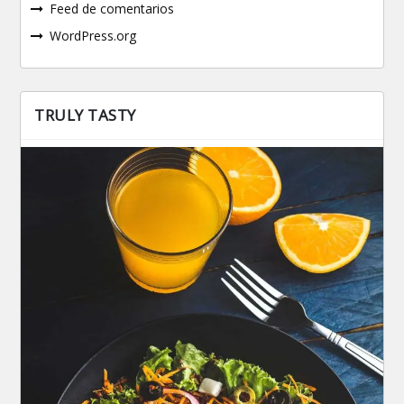
Feed de comentarios
WordPress.org
TRULY TASTY