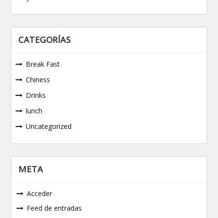
CATEGORÍAS
Break Fast
Chiness
Drinks
lunch
Uncategorized
META
Acceder
Feed de entradas