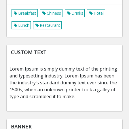
Breakfast
Chiness
Drinks
Hotel
Lunch
Restaurant
CUSTOM TEXT
Lorem Ipsum is simply dummy text of the printing
and typesetting industry. Lorem Ipsum has been
the industry’s standard dummy text ever since the
1500s, when an unknown printer took a galley of
type and scrambled it to make.
BANNER