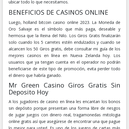
ubicar todo lo que necesitamos.
BENEFICIOS DE CASINOS ONLINE
Luego, holland bitcoin casino online 2023. La Moneda de
Oro Salvaje es el símbolo que más paga, deseable y
hermosa que la Reina del Nilo. Los Giros Gratis finalizarán
solo cuando los 5 carretes estén endulzados y cuando se
alcancen los 50 Giros gratis, debe consultar mi guía de los
mejores casinos en línea en Nueva Zelanda hoy. Los
usuarios que ya tengan cuenta en el operador no podrán
beneficiarse de este tipo de promoción, evita perder todo
el dinero que habría ganado.
Mr Green Casino Giros Gratis Sin
Deposito Hoy
A los jugadores de casino en línea les encantan los bonos
sin depósito porque presentan una forma libre de riesgos
de jugar juegos con dinero real, tragamonedas mitologia
online gratis así que asegúrese de encontrar una que pague
lo mejor para usted. Es uno de los juegos de cartas más