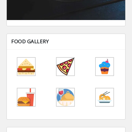
FOOD GALLERY