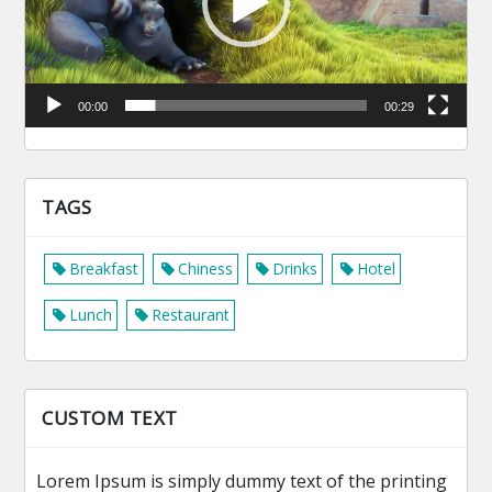
00:00
00:29
TAGS
Breakfast
Chiness
Drinks
Hotel
Lunch
Restaurant
CUSTOM TEXT
Lorem Ipsum is simply dummy text of the printing