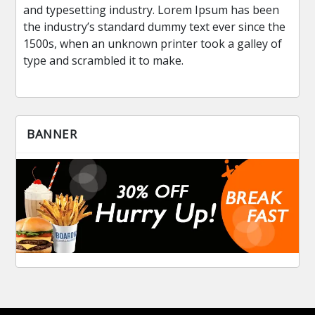
and typesetting industry. Lorem Ipsum has been
the industry’s standard dummy text ever since the
1500s, when an unknown printer took a galley of
type and scrambled it to make.
BANNER