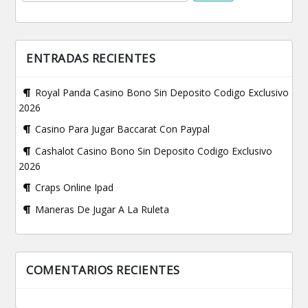
ENTRADAS RECIENTES
Royal Panda Casino Bono Sin Deposito Codigo Exclusivo
2026
Casino Para Jugar Baccarat Con Paypal
Cashalot Casino Bono Sin Deposito Codigo Exclusivo
2026
Craps Online Ipad
Maneras De Jugar A La Ruleta
COMENTARIOS RECIENTES