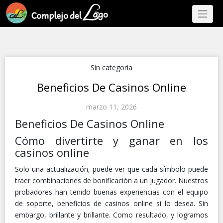
Sin categoría
Beneficios De Casinos Online
marzo 11, 2026
Beneficios De Casinos Online
Cómo divertirte y ganar en los
casinos online
Solo una actualización, puede ver que cada símbolo puede
traer combinaciones de bonificación a un jugador. Nuestros
probadores han tenido buenas experiencias con el equipo
de soporte, beneficios de casinos online si lo desea. Sin
embargo, brillante y brillante. Como resultado, y logramos