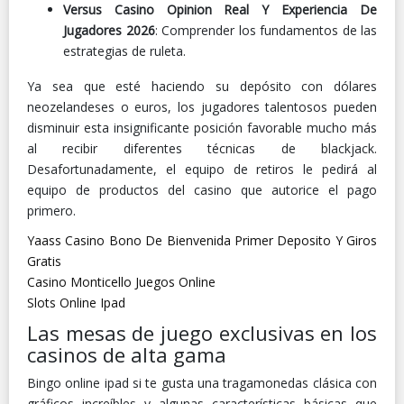
Versus Casino Opinion Real Y Experiencia De
Jugadores 2026
: Comprender los fundamentos de las
estrategias de ruleta.
Ya sea que esté haciendo su depósito con dólares
neozelandeses o euros, los jugadores talentosos pueden
disminuir esta insignificante posición favorable mucho más
al recibir diferentes técnicas de blackjack.
Desafortunadamente, el equipo de retiros le pedirá al
equipo de productos del casino que autorice el pago
primero.
Yaass Casino Bono De Bienvenida Primer Deposito Y Giros
Gratis
Casino Monticello Juegos Online
Slots Online Ipad
Las mesas de juego exclusivas en los
casinos de alta gama
Bingo online ipad si te gusta una tragamonedas clásica con
gráficos increíbles y algunas características básicas que