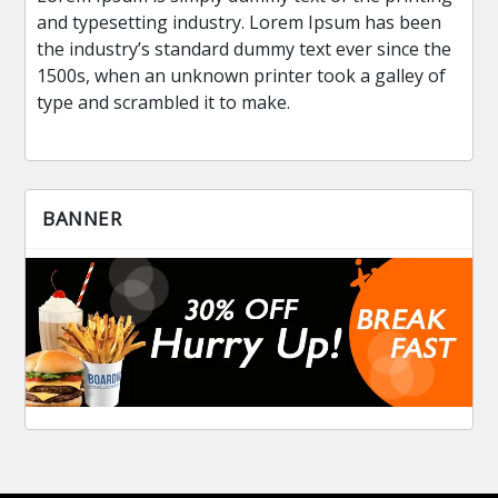
and typesetting industry. Lorem Ipsum has been
the industry’s standard dummy text ever since the
1500s, when an unknown printer took a galley of
type and scrambled it to make.
BANNER