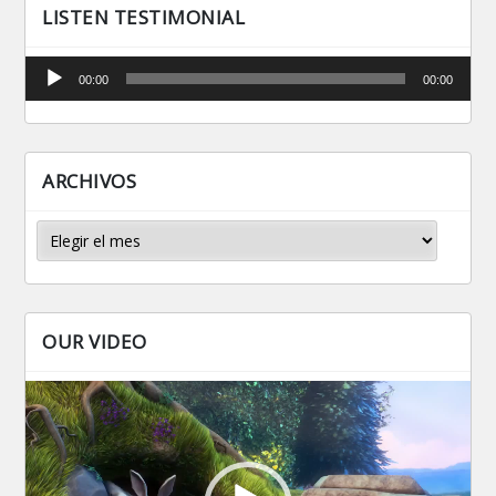
LISTEN TESTIMONIAL
Reproductor
00:00
00:00
de
audio
ARCHIVOS
OUR VIDEO
Reproductor
de
vídeo