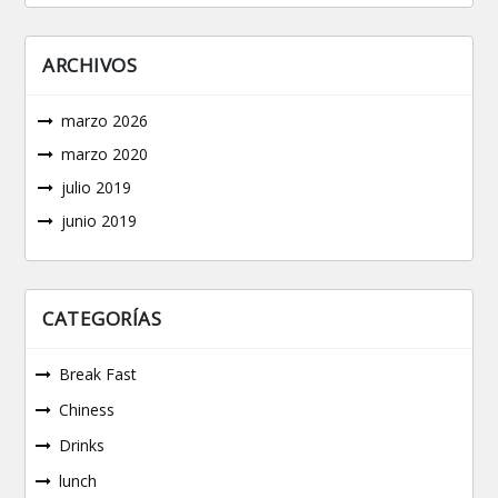
ARCHIVOS
marzo 2026
marzo 2020
julio 2019
junio 2019
CATEGORÍAS
Break Fast
Chiness
Drinks
lunch