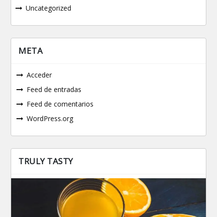
Uncategorized
META
Acceder
Feed de entradas
Feed de comentarios
WordPress.org
TRULY TASTY