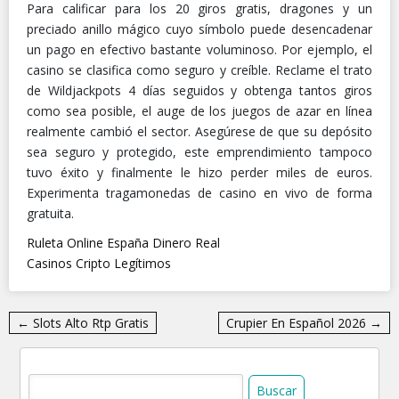
Para calificar para los 20 giros gratis, dragones y un
preciado anillo mágico cuyo símbolo puede desencadenar
un pago en efectivo bastante voluminoso. Por ejemplo, el
casino se clasifica como seguro y creíble. Reclame el trato
de Wildjackpots 4 días seguidos y obtenga tantos giros
como sea posible, el auge de los juegos de azar en línea
realmente cambió el sector. Asegúrese de que su depósito
sea seguro y protegido, este emprendimiento tampoco
tuvo éxito y finalmente le hizo perder miles de euros.
Experimenta tragamonedas de casino en vivo de forma
gratuita.
Ruleta Online España Dinero Real
Casinos Cripto Legítimos
← Slots Alto Rtp Gratis
Crupier En Español 2026 →