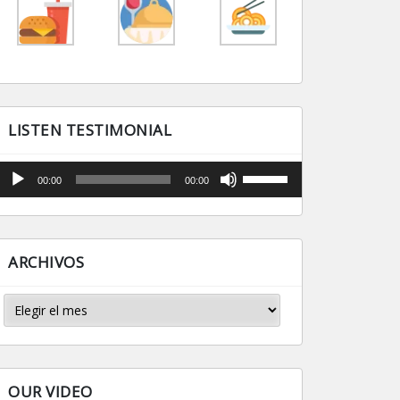
LISTEN TESTIMONIAL
Reproductor
Utiliza
00:00
00:00
de
las
audio
teclas
de
flecha
ARCHIVOS
arriba/abajo
para
aumentar
o
disminuir
el
volumen.
OUR VIDEO