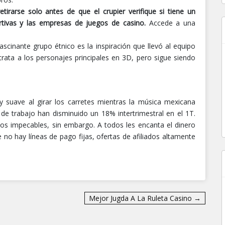
tirarse solo antes de que el crupier verifique si tiene un
ortivas y las empresas de juegos de casino.
Accede a una
ascinante grupo étnico es la inspiración que llevó al equipo
trata a los personajes principales en 3D, pero sigue siendo
 suave al girar los carretes mientras la música mexicana
 de trabajo han disminuido un 18% intertrimestral en el 1T.
os impecables, sin embargo. A todos les encanta el dinero
ue no hay líneas de pago fijas, ofertas de afiliados altamente
Mejor Jugda A La Ruleta Casino →