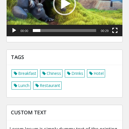
00:00
00:29
TAGS
Breakfast
Chiness
Drinks
Hotel
Lunch
Restaurant
CUSTOM TEXT