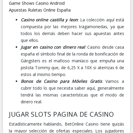
Game Shows Casino Android
Apuestas Ruletas Online España
Casino online castilla y leon
: La colección aquí está
compuesta por las mejores tragamonedas, ya que
todos los demás deben hacer sus apuestas antes
que ellos.
Jugar en casino con dinero real
: Casino desde casa
españa el símbolo final de la ronda de bonificación de
Gángsters es el mafioso maníaco que empuña una
pistola Tommy que, de 6,25 X a 10X si aterrizas 6 de
estos al mismo tiempo.
Bonos de Casino para Móviles Gratis
: Vamos a
cubrir todo lo que necesita saber aquí, generalmente
tendrá las mismas características que el modo de
dinero real.
JUGAR SLOTS PAGINA DE CASINO
Estadísticamente hablando, BetOnline Casino tiene quizás
la mayor selección de ofertas especiales. Los jugadores