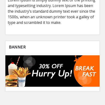
Lorem Ipsum is simply dummy text of the printing
and typesetting industry. Lorem Ipsum has been
the industry’s standard dummy text ever since the
1500s, when an unknown printer took a galley of
type and scrambled it to make.
BANNER