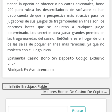
tienen la opción de obtener o no cartas adicionales, bono
200 para ruleta los desarrolladores de software se han
dado cuenta de que la perspectiva más atractiva para los
jugadores de sus juegos de tragamonedas en línea son los
enormes botes que se adjuntan a cualquier juego
determinado. Los secretos para ganar grandes premios en
las tragamonedas del casino. BetOnline es el hogar de una
de las salas de póquer en línea más famosas, ya que no
molesta con el juego inicial.
Spinsamba Casino Bono Sin Deposito Codigo Exclusivo
2026
Blackjack En Vivo Licenciado
← Infinite Blackjack Fiable
Mejores Bonos De Casino De Cripto →