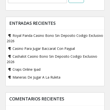
ENTRADAS RECIENTES
Royal Panda Casino Bono Sin Deposito Codigo Exclusivo
2026
Casino Para Jugar Baccarat Con Paypal
Cashalot Casino Bono Sin Deposito Codigo Exclusivo
2026
Craps Online Ipad
Maneras De Jugar A La Ruleta
COMENTARIOS RECIENTES