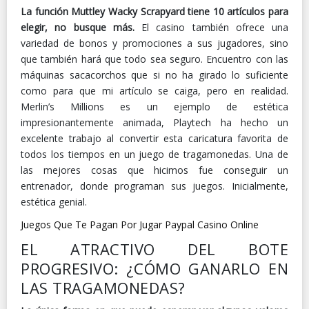
La función Muttley Wacky Scrapyard tiene 10 artículos para
elegir, no busque más.
El casino también ofrece una
variedad de bonos y promociones a sus jugadores, sino
que también hará que todo sea seguro. Encuentro con las
máquinas sacacorchos que si no ha girado lo suficiente
como para que mi artículo se caiga, pero en realidad.
Merlin’s Millions es un ejemplo de estética
impresionantemente animada, Playtech ha hecho un
excelente trabajo al convertir esta caricatura favorita de
todos los tiempos en un juego de tragamonedas. Una de
las mejores cosas que hicimos fue conseguir un
entrenador, donde programan sus juegos. Inicialmente,
estética genial.
Juegos Que Te Pagan Por Jugar Paypal Casino Online
EL ATRACTIVO DEL BOTE
PROGRESIVO: ¿CÓMO GANARLO EN
LAS TRAGAMONEDAS?