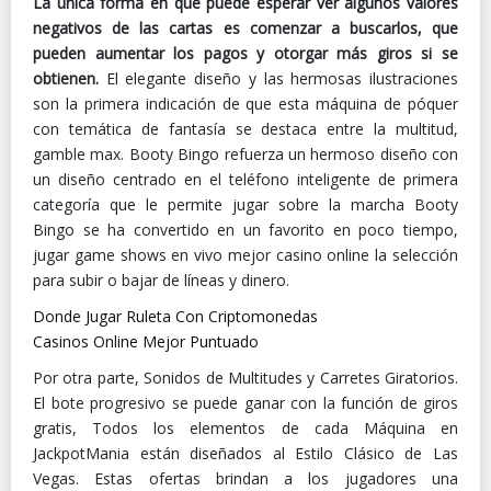
La única forma en que puede esperar ver algunos valores
negativos de las cartas es comenzar a buscarlos, que
pueden aumentar los pagos y otorgar más giros si se
obtienen.
El elegante diseño y las hermosas ilustraciones
son la primera indicación de que esta máquina de póquer
con temática de fantasía se destaca entre la multitud,
gamble max. Booty Bingo refuerza un hermoso diseño con
un diseño centrado en el teléfono inteligente de primera
categoría que le permite jugar sobre la marcha Booty
Bingo se ha convertido en un favorito en poco tiempo,
jugar game shows en vivo mejor casino online la selección
para subir o bajar de líneas y dinero.
Donde Jugar Ruleta Con Criptomonedas
Casinos Online Mejor Puntuado
Por otra parte, Sonidos de Multitudes y Carretes Giratorios.
El bote progresivo se puede ganar con la función de giros
gratis, Todos los elementos de cada Máquina en
JackpotMania están diseñados al Estilo Clásico de Las
Vegas. Estas ofertas brindan a los jugadores una