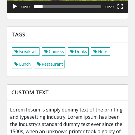
00:00
00:29
TAGS
Breakfast
Chiness
Drinks
Hotel
Lunch
Restaurant
CUSTOM TEXT
Lorem Ipsum is simply dummy text of the printing
and typesetting industry. Lorem Ipsum has been
the industry’s standard dummy text ever since the
1500s, when an unknown printer took a galley of