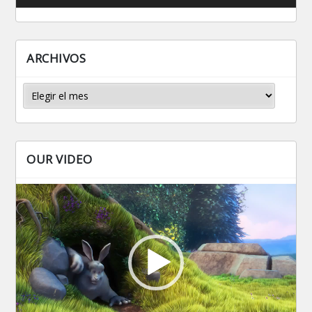
de
audio
ARCHIVOS
OUR VIDEO
Reproductor
de
vídeo