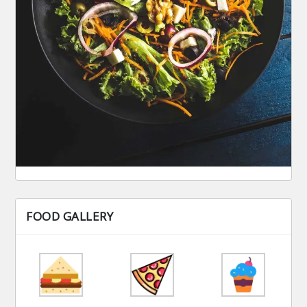
FOOD GALLERY