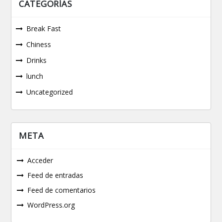
CATEGORÍAS
Break Fast
Chiness
Drinks
lunch
Uncategorized
META
Acceder
Feed de entradas
Feed de comentarios
WordPress.org