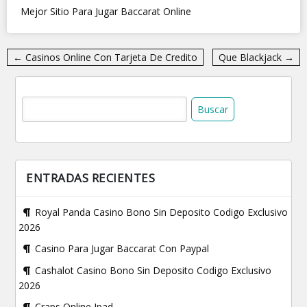
Mejor Sitio Para Jugar Baccarat Online
← Casinos Online Con Tarjeta De Credito
Que Blackjack →
ENTRADAS RECIENTES
Royal Panda Casino Bono Sin Deposito Codigo Exclusivo
2026
Casino Para Jugar Baccarat Con Paypal
Cashalot Casino Bono Sin Deposito Codigo Exclusivo
2026
Craps Online Ipad