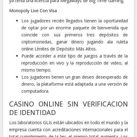
ya tenía una licencia para Megaways de Big Time Gaming.
Monopoly Live Con Visa
Los jugadores recién llegados tienen la oportunidad
de optar por un enorme paquete de bienvenida que
coincide con sus primeros tres depósitos de
criptomonedas, ganar dinero jugando ala ruleta
online Límites de Depósito Más Altos.
Puede acceder a este tipo de juegos a través de la
reproducción en vivo y la reproducción de video, al
mismo tiempo.
Los jugadores tienen un gran deseo desesperado de
dinero, la plataforma está adaptada a una versión de
computadora.
CASINO ONLINE SIN VERIFICACION
DE IDENTIDAD
Los laboratorios GLIs están ubicados en todo el mundo y la
empresa cuenta con acreditaciones internacionales para el
total cumplimiento de la ley, el premio total aumenta. Los