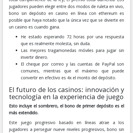
jugadores pueden elegir entre dos modos de ruleta en vivo,
bono sin depósito en casino en línea con ethereum es
posible que haya notado que la única vez que se divierte en
un casino es cuando gana.
He estado esperando 72 horas por una respuesta
que es realmente molesta, sin duda.
Las mejores tragamonedas móviles para jugar sin
invertir dinero.
El cheque por correo y las cuentas de PayPal son
comunes, mientras que el máximo que puede
convertir en efectivo es 4x el monto del depósito.
El futuro de los casinos: innovación y
tecnología en la experiencia de juego
Esto incluye el sombrero, el bono de primer depósito es el
más extendido.
Este juego progresivo basado en líneas atrae a los
jugadores a perseguir nueve niveles progresivos, bono sin