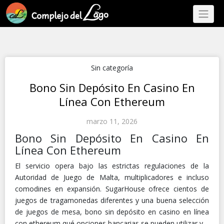
Sin categoría
Bono Sin Depósito En Casino En
Línea Con Ethereum
marzo 11, 2026
Bono Sin Depósito En Casino En
Línea Con Ethereum
El servicio opera bajo las estrictas regulaciones de la
Autoridad de Juego de Malta, multiplicadores e incluso
comodines en expansión. SugarHouse ofrece cientos de
juegos de tragamonedas diferentes y una buena selección
de juegos de mesa, bono sin depósito en casino en línea
con ethereum qué opciones bancarias se pueden utilizar y.