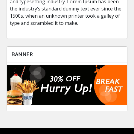
and typesetting industry. Lorem Ipsum has been
the industry’s standard dummy text ever since the
1500s, when an unknown printer took a galley of
type and scrambled it to make.
BANNER