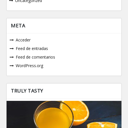
Uncategorized
META
Acceder
Feed de entradas
Feed de comentarios
WordPress.org
TRULY TASTY