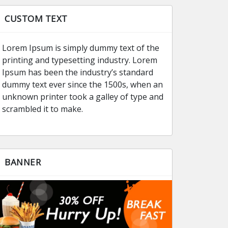
CUSTOM TEXT
Lorem Ipsum is simply dummy text of the
printing and typesetting industry. Lorem
Ipsum has been the industry’s standard
dummy text ever since the 1500s, when an
unknown printer took a galley of type and
scrambled it to make.
BANNER