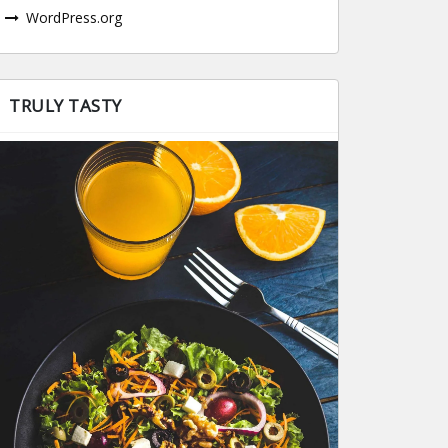
WordPress.org
TRULY TASTY