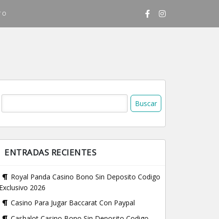
TO
ENTRADAS RECIENTES
Royal Panda Casino Bono Sin Deposito Codigo
Exclusivo 2026
Casino Para Jugar Baccarat Con Paypal
Cashalot Casino Bono Sin Deposito Codigo