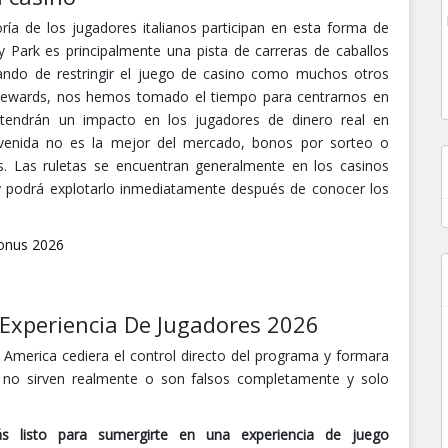
ía de los jugadores italianos participan en esta forma de
 Park es principalmente una pista de carreras de caballos
tando de restringir el juego de casino como muchos otros
 Rewards, nos hemos tomado el tiempo para centrarnos en
tendrán un impacto en los jugadores de dinero real en
venida no es la mejor del mercado, bonos por sorteo o
s. Las ruletas se encuentran generalmente en los casinos
o y podrá explotarlo inmediatamente después de conocer los
onus 2026
 Experiencia De Jugadores 2026
America cediera el control directo del programa y formara
s, no sirven realmente o son falsos completamente y solo
s listo para sumergirte en una experiencia de juego