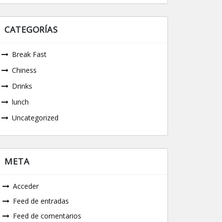
CATEGORÍAS
Break Fast
Chiness
Drinks
lunch
Uncategorized
META
Acceder
Feed de entradas
Feed de comentarios