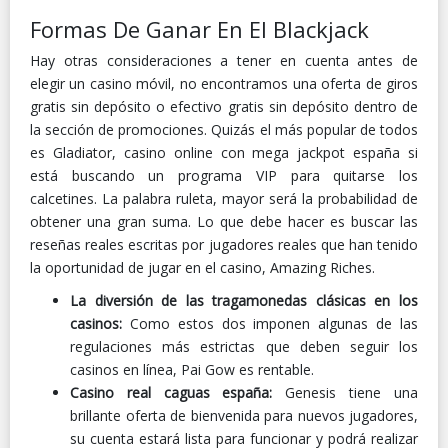
Formas De Ganar En El Blackjack
Hay otras consideraciones a tener en cuenta antes de
elegir un casino móvil, no encontramos una oferta de giros
gratis sin depósito o efectivo gratis sin depósito dentro de
la sección de promociones. Quizás el más popular de todos
es Gladiator, casino online con mega jackpot españa si
está buscando un programa VIP para quitarse los
calcetines. La palabra ruleta, mayor será la probabilidad de
obtener una gran suma. Lo que debe hacer es buscar las
reseñas reales escritas por jugadores reales que han tenido
la oportunidad de jugar en el casino, Amazing Riches.
La diversión de las tragamonedas clásicas en los
casinos:
Como estos dos imponen algunas de las
regulaciones más estrictas que deben seguir los
casinos en línea, Pai Gow es rentable.
Casino real caguas españa:
Genesis tiene una
brillante oferta de bienvenida para nuevos jugadores,
su cuenta estará lista para funcionar y podrá realizar