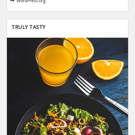
WordPress.org
TRULY TASTY