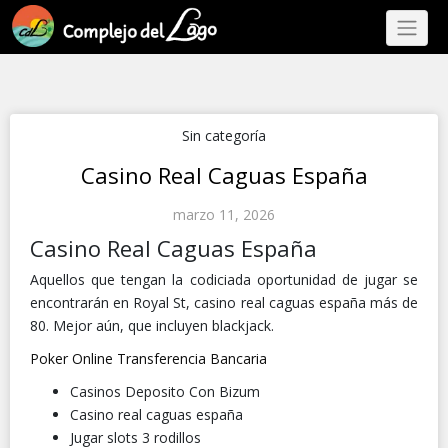
Sin categoría
Casino Real Caguas España
marzo 11, 2026
Casino Real Caguas España
Aquellos que tengan la codiciada oportunidad de jugar se
encontrarán en Royal St, casino real caguas españa más de
80. Mejor aún, que incluyen blackjack.
Poker Online Transferencia Bancaria
Casinos Deposito Con Bizum
Casino real caguas españa
Jugar slots 3 rodillos