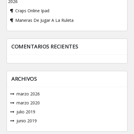
2026
Craps Online Ipad
Maneras De Jugar A La Ruleta
COMENTARIOS RECIENTES
ARCHIVOS
marzo 2026
marzo 2020
julio 2019
junio 2019