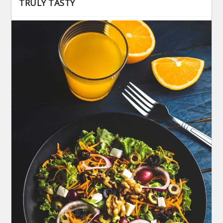
TRULY TASTY