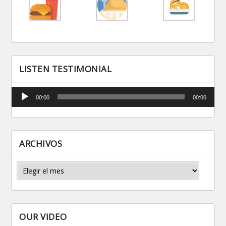
LISTEN TESTIMONIAL
Reproductor
00:00
00:00
de
audio
ARCHIVOS
OUR VIDEO