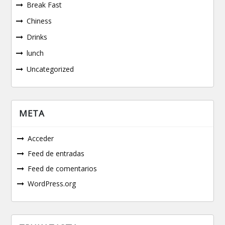
Break Fast
Chiness
Drinks
lunch
Uncategorized
META
Acceder
Feed de entradas
Feed de comentarios
WordPress.org