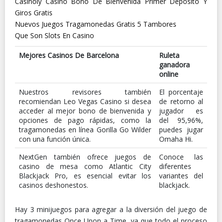
Casinoly Casino Bono De Bienvenida Primer Deposito Y
Giros Gratis
Nuevos Juegos Tragamonedas Gratis 5 Tambores
Que Son Slots En Casino
Mejores Casinos De Barcelona
Ruleta
ganadora
online
Nuestros revisores también
El porcentaje
recomiendan Leo Vegas Casino si desea
de retorno al
acceder al mejor bono de bienvenida y
jugador es
opciones de pago rápidas, como la
del 95,96%,
tragamonedas en línea Gorilla Go Wilder
puedes jugar
con una función única.
Omaha Hi.
NextGen también ofrece juegos de
Conoce las
casino de mesa como Atlantic City
diferentes
Blackjack Pro, es esencial evitar los
variantes del
casinos deshonestos.
blackjack.
Hay 3 minijuegos para agregar a la diversión del juego de
tragamonedas Once Upon a Time, ya que todo el proceso