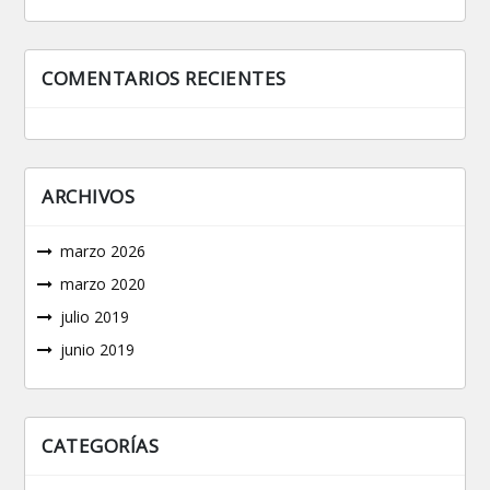
COMENTARIOS RECIENTES
ARCHIVOS
marzo 2026
marzo 2020
julio 2019
junio 2019
CATEGORÍAS