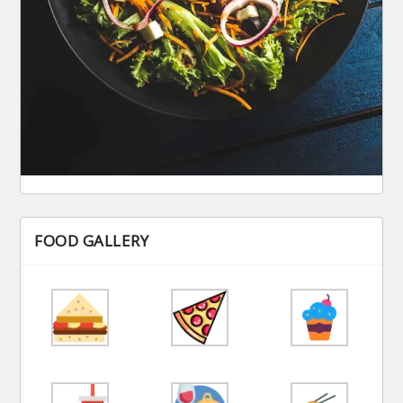
FOOD GALLERY