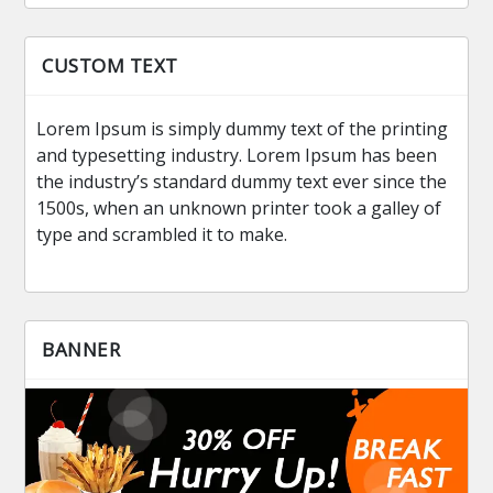
CUSTOM TEXT
Lorem Ipsum is simply dummy text of the printing
and typesetting industry. Lorem Ipsum has been
the industry’s standard dummy text ever since the
1500s, when an unknown printer took a galley of
type and scrambled it to make.
BANNER