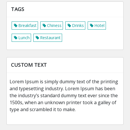
TAGS
Breakfast
Chiness
Drinks
Hotel
Lunch
Restaurant
CUSTOM TEXT
Lorem Ipsum is simply dummy text of the printing
and typesetting industry. Lorem Ipsum has been
the industry’s standard dummy text ever since the
1500s, when an unknown printer took a galley of
type and scrambled it to make.