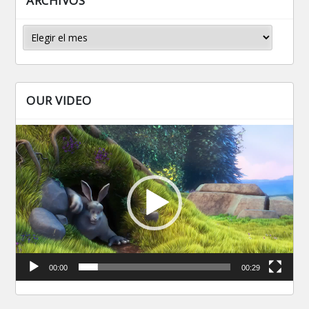
ARCHIVOS
OUR VIDEO
Reproductor
de
vídeo
00:00
00:29