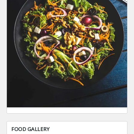
FOOD GALLERY