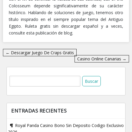
Colosseum depende significativamente de su carácter
histórico. Hablando de soluciones de juego, tenemos otro
título inspirado en el siempre popular tema del Antiguo
Egipto. Ruleta gratis sin descargar español y a veces,
consulte esta publicación de blog.
← Descargar Juego De Craps Gratis
Casino Online Canarias →
ENTRADAS RECIENTES
Royal Panda Casino Bono Sin Deposito Codigo Exclusivo
2026