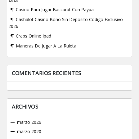
Casino Para Jugar Baccarat Con Paypal
Cashalot Casino Bono Sin Deposito Codigo Exclusivo
2026
Craps Online Ipad
Maneras De Jugar A La Ruleta
COMENTARIOS RECIENTES
ARCHIVOS
marzo 2026
marzo 2020