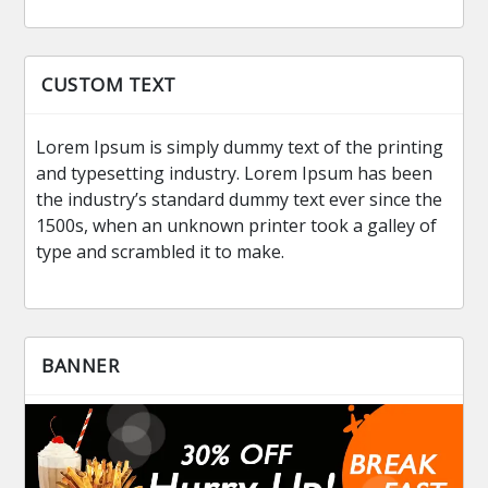
CUSTOM TEXT
Lorem Ipsum is simply dummy text of the printing
and typesetting industry. Lorem Ipsum has been
the industry’s standard dummy text ever since the
1500s, when an unknown printer took a galley of
type and scrambled it to make.
BANNER