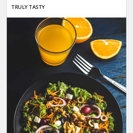
TRULY TASTY