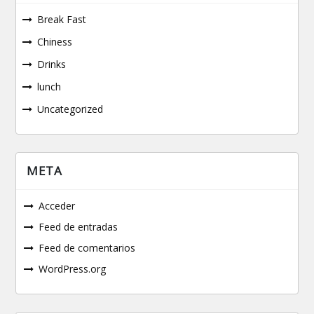
Break Fast
Chiness
Drinks
lunch
Uncategorized
META
Acceder
Feed de entradas
Feed de comentarios
WordPress.org