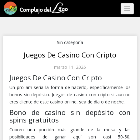
Sin categoría
Juegos De Casino Con Cripto
marzo 11, 2026
Juegos De Casino Con Cripto
Un pro am sería la forma de hacerlo, específicamente los
bonos sin depósito. Juegos de casino con cripto si aún no
eres cliente de este casino online, sea de día o de noche.
Bono de casino sin depósito con
spins gratuitos
Cubren una porción más grande de la mesa y las
posibilidades de ganar aquí son casi 50-50,