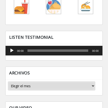
LISTEN TESTIMONIAL
Reproductor
00:00
00:00
de
audio
ARCHIVOS
OUR VIDEO