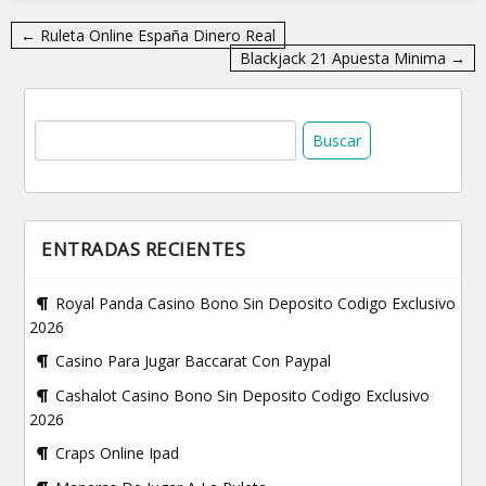
← Ruleta Online España Dinero Real
Blackjack 21 Apuesta Minima →
ENTRADAS RECIENTES
Royal Panda Casino Bono Sin Deposito Codigo Exclusivo
2026
Casino Para Jugar Baccarat Con Paypal
Cashalot Casino Bono Sin Deposito Codigo Exclusivo
2026
Craps Online Ipad