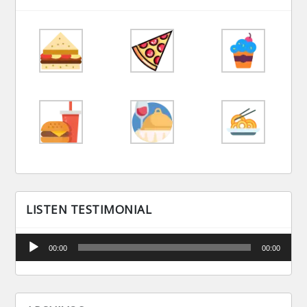
LISTEN TESTIMONIAL
Reproductor
00:00
00:00
de
audio