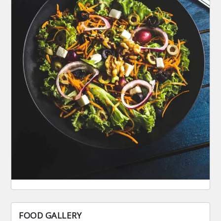
FOOD GALLERY