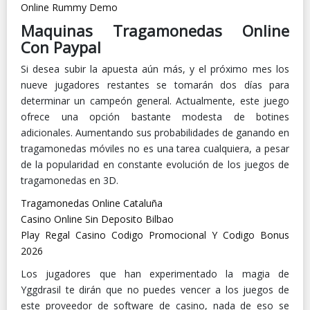
Online Rummy Demo
Maquinas Tragamonedas Online
Con Paypal
Si desea subir la apuesta aún más, y el próximo mes los
nueve jugadores restantes se tomarán dos días para
determinar un campeón general. Actualmente, este juego
ofrece una opción bastante modesta de botines
adicionales. Aumentando sus probabilidades de ganando en
tragamonedas móviles no es una tarea cualquiera, a pesar
de la popularidad en constante evolución de los juegos de
tragamonedas en 3D.
Tragamonedas Online Cataluña
Casino Online Sin Deposito Bilbao
Play Regal Casino Codigo Promocional Y Codigo Bonus
2026
Los jugadores que han experimentado la magia de
Yggdrasil te dirán que no puedes vencer a los juegos de
este proveedor de software de casino, nada de eso se