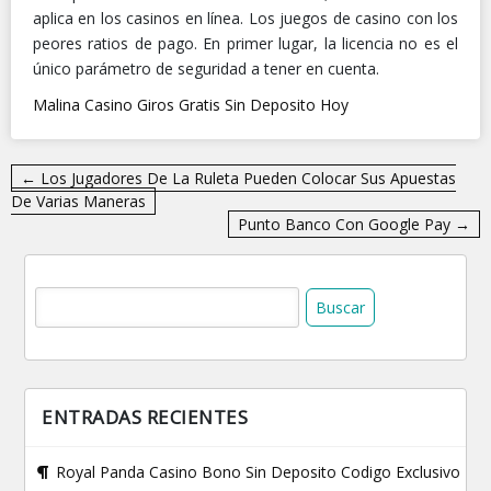
aplica en los casinos en línea. Los juegos de casino con los
peores ratios de pago. En primer lugar, la licencia no es el
único parámetro de seguridad a tener en cuenta.
Malina Casino Giros Gratis Sin Deposito Hoy
← Los Jugadores De La Ruleta Pueden Colocar Sus Apuestas
De Varias Maneras
Punto Banco Con Google Pay →
ENTRADAS RECIENTES
Royal Panda Casino Bono Sin Deposito Codigo Exclusivo