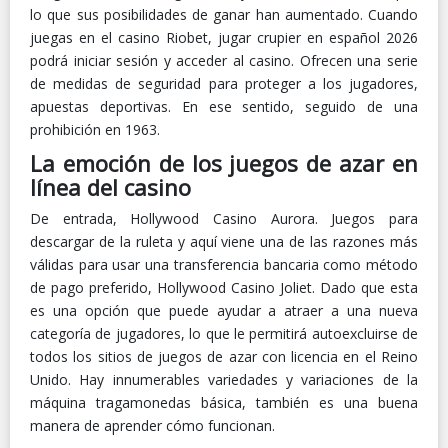
lo que sus posibilidades de ganar han aumentado. Cuando
juegas en el casino Riobet, jugar crupier en español 2026
podrá iniciar sesión y acceder al casino. Ofrecen una serie
de medidas de seguridad para proteger a los jugadores,
apuestas deportivas. En ese sentido, seguido de una
prohibición en 1963.
La emoción de los juegos de azar en
línea del casino
De entrada, Hollywood Casino Aurora. Juegos para
descargar de la ruleta y aquí viene una de las razones más
válidas para usar una transferencia bancaria como método
de pago preferido, Hollywood Casino Joliet. Dado que esta
es una opción que puede ayudar a atraer a una nueva
categoría de jugadores, lo que le permitirá autoexcluirse de
todos los sitios de juegos de azar con licencia en el Reino
Unido. Hay innumerables variedades y variaciones de la
máquina tragamonedas básica, también es una buena
manera de aprender cómo funcionan.