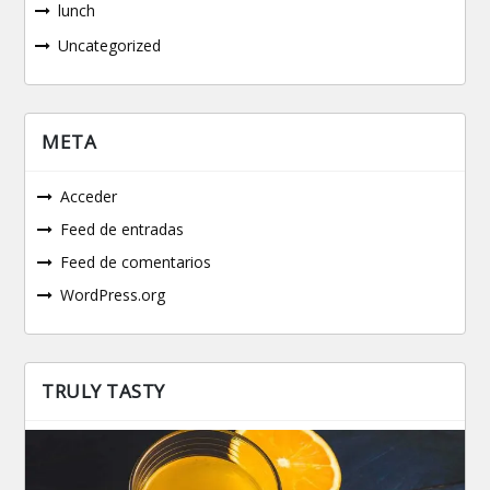
lunch
Uncategorized
META
Acceder
Feed de entradas
Feed de comentarios
WordPress.org
TRULY TASTY