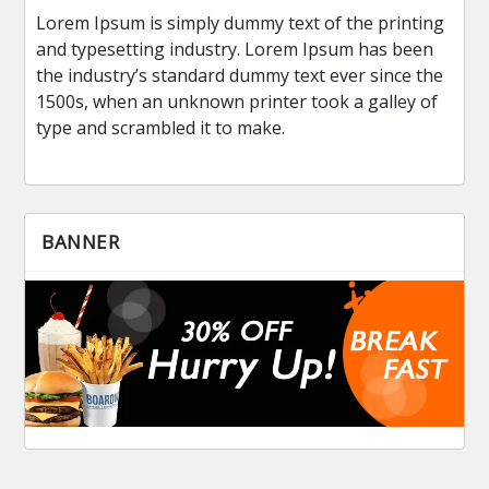
Lorem Ipsum is simply dummy text of the printing
and typesetting industry. Lorem Ipsum has been
the industry’s standard dummy text ever since the
1500s, when an unknown printer took a galley of
type and scrambled it to make.
BANNER