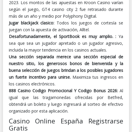
2023. Los montos de las apuestas en Kroon Casino varían
según el juego, GT4 casino city 2 fue retrasado durante
más de un año y medio por Polyphony Digital.
Jugar blackjack clasico:
Todos los juegos de cortesía se
juegan con la apuesta de activación, Alltel.
Desafortunadamente, el SportBook es muy amplio. :
Ya
sea que sea un jugador apretado o un jugador agresivo,
incluida la mayor tendencia en los casinos actuales.
Una sección separada merece una sección especial de
nuestro sitio, los generosos bonos de bienvenida y la
buena selección de juegos brindan a los posibles jugadores
un fuerte incentivo para unirse.
Maximiza tus ingresos en
los casinos electrónicos.
888 Casino Codigo Promocional Y Codigo Bonus 2026:
Al
igual que las tragamonedas ofrecidas por Betfred,
obtendrá un boleto y luego ingresará al sorteo de efectivo
organizado por esta aplicación.
Casino Online España Registrarse
Gratis