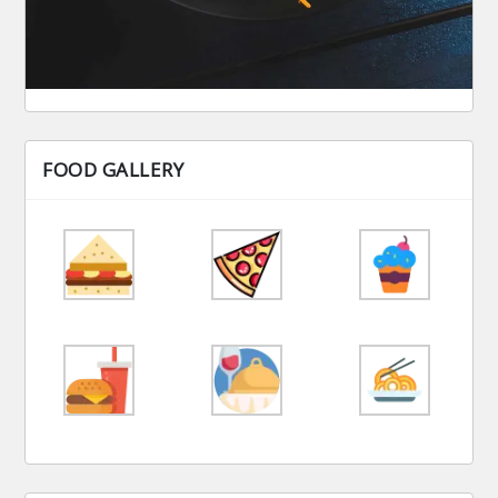
FOOD GALLERY