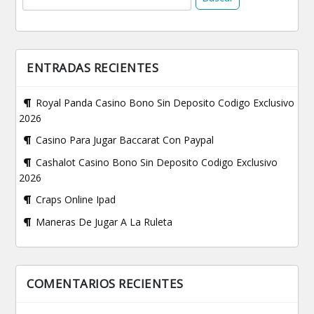
ENTRADAS RECIENTES
Royal Panda Casino Bono Sin Deposito Codigo Exclusivo
2026
Casino Para Jugar Baccarat Con Paypal
Cashalot Casino Bono Sin Deposito Codigo Exclusivo
2026
Craps Online Ipad
Maneras De Jugar A La Ruleta
COMENTARIOS RECIENTES