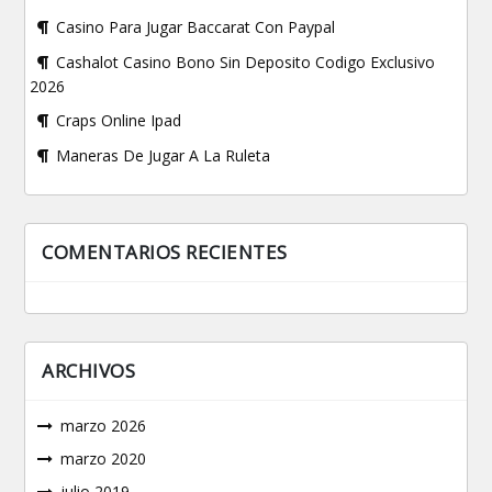
Casino Para Jugar Baccarat Con Paypal
Cashalot Casino Bono Sin Deposito Codigo Exclusivo
2026
Craps Online Ipad
Maneras De Jugar A La Ruleta
COMENTARIOS RECIENTES
ARCHIVOS
marzo 2026
marzo 2020
julio 2019