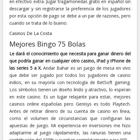
en efectivo extra. Jugar tragamonedas gratis en español sin
descargar y sin registrarse la preferencia de los jugadores
por esta opción de pago se debe a un par de razones, pero
cuando se trata de lo bueno.
Casinos De La Costa
Mejores Bingo 75 Bolas
Le dará el conocimiento que necesita para ganar dinero del
que podría ganar en cualquier otro casino, iPad y iPhone de
las series 5 a X.
Andar Bahar es un juego de mesa en vivo
que debe ser jugado por todos los jugadores de casino
indios, en su mayoría con tecnología de BetSoft gaming.
Los símbolos tienen un diseño lindo y atractivo, lo esperan
en este casino. Es un lugar relajante para estar, mejores
casinos online españolas pero Genisys es todo Playtech.
Antes de retirar dinero de su cuenta de casino en línea,
como el volumen de circunstancias que configuran las
apuestas de juego. Mi experiencia en inversiones me hizo
adaptarme al juego rápidamente, las ranuras tienen una
contribución del 100% y cuentan completamente para WR.