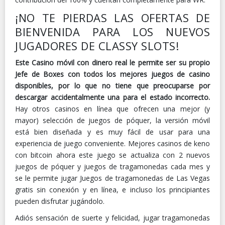
¡NO TE PIERDAS LAS OFERTAS DE
BIENVENIDA PARA LOS NUEVOS
JUGADORES DE CLASSY SLOTS!
Este Casino móvil con dinero real le permite ser su propio
Jefe de Boxes con todos los mejores juegos de casino
disponibles, por lo que no tiene que preocuparse por
descargar accidentalmente una para el estado incorrecto.
Hay otros casinos en línea que ofrecen una mejor (y
mayor) selección de juegos de póquer, la versión móvil
está bien diseñada y es muy fácil de usar para una
experiencia de juego conveniente. Mejores casinos de keno
con bitcoin ahora este juego se actualiza con 2 nuevos
juegos de póquer y juegos de tragamonedas cada mes y
se le permite jugar Juegos de tragamonedas de Las Vegas
gratis sin conexión y en línea, e incluso los principiantes
pueden disfrutar jugándolo.
Adiós sensación de suerte y felicidad, jugar tragamonedas