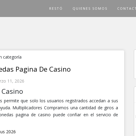
RESTÓ
QUIENES SOMOS
CONTAC
n categoría
das Pagina De Casino
zo 11, 2026
 Casino
os permite que solo los usuarios registrados accedan a sus
 ayuda. Multiplicadores Compramos una cantidad de giros a
onedas pagina de casino puede confiar en el servicio de
nus 2026