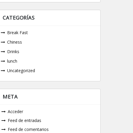
CATEGORÍAS
Break Fast
Chiness
Drinks
lunch
Uncategorized
META
Acceder
Feed de entradas
Feed de comentarios