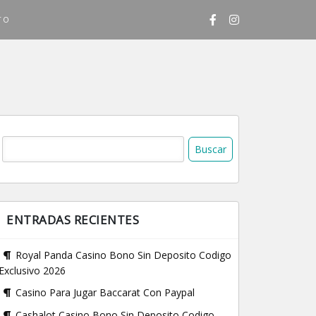
TO
ENTRADAS RECIENTES
Royal Panda Casino Bono Sin Deposito Codigo
Exclusivo 2026
Casino Para Jugar Baccarat Con Paypal
Cashalot Casino Bono Sin Deposito Codigo