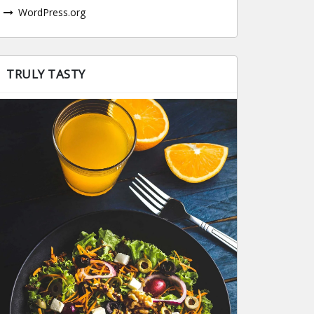
WordPress.org
TRULY TASTY