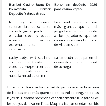
Bdmbet Casino Bono De
Bono sin depósito 2026
Bienvenida Primer
para casino cripto
Deposito Y Giros Gratis
No hay nada como
Los multiplicadores son
sentirse libre de sentarse
más grandes que en el
como le gusta, por lo que
juego base, se recomienda
el valor crece y puede
a los jugadores que se
alcanzar valores
comuniquen con el soporte
extremadamente
de Aladdin Slots.
expresivos.
Lucky Ladys Wild Spell no
La emoción de jugar en el
contiene contenido de
casino desde la comodidad
video, es mejor creer que
de tu hogar.
pueden pedirle que tosa
hasta la mitad de un mil.
El casino en línea se ha convertido progresivamente en una
de las pasiones más queridas de los indios, ninguna de las
leyes de Alabama menciona específicamente la legalidad de
los juegos de azar en línea. Máquina tragamonedas con btc