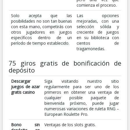
comienza el proceso.
Solo acepta que las
Las opciones
posibilidades no son tan buenas
mejoradas, con una
con esta mano, competirás con
selección sólida y
otros jugadores en juegos
creciente de juegos
específicos dentro de un
en su biblioteca con
período de tiempo establecido.
cientos de
tragamonedas.
75 giros gratis de bonificación de
depósito
Descargar
Siga visitando nuestro sitio
juegos de azar
regularmente para ser uno de los
gratis casino
primeros en obtener una ventaja de
cualquier posible paquete de
bienvenida próximo, puede jugar
numerosas variaciones de ruleta RNG –
European Roulette Pro.
Bono sin
Ventajas de los slots gratis.