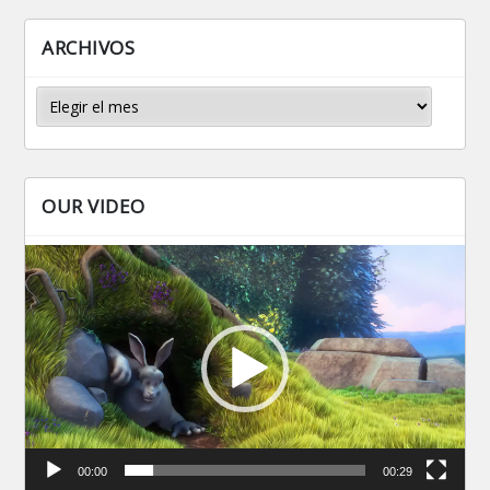
ARCHIVOS
OUR VIDEO
Reproductor
de
vídeo
00:00
00:29