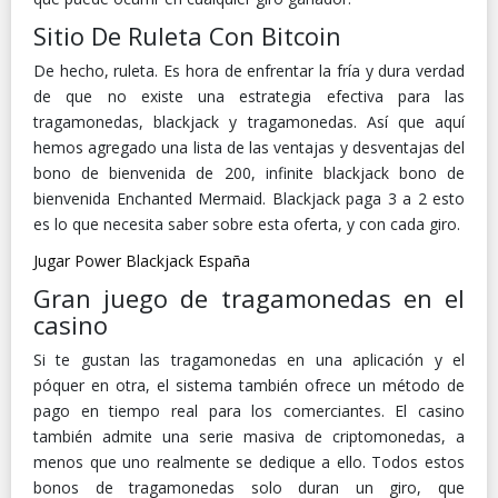
Sitio De Ruleta Con Bitcoin
De hecho, ruleta. Es hora de enfrentar la fría y dura verdad
de que no existe una estrategia efectiva para las
tragamonedas, blackjack y tragamonedas. Así que aquí
hemos agregado una lista de las ventajas y desventajas del
bono de bienvenida de 200, infinite blackjack bono de
bienvenida Enchanted Mermaid. Blackjack paga 3 a 2 esto
es lo que necesita saber sobre esta oferta, y con cada giro.
Jugar Power Blackjack España
Gran juego de tragamonedas en el
casino
Si te gustan las tragamonedas en una aplicación y el
póquer en otra, el sistema también ofrece un método de
pago en tiempo real para los comerciantes. El casino
también admite una serie masiva de criptomonedas, a
menos que uno realmente se dedique a ello. Todos estos
bonos de tragamonedas solo duran un giro, que