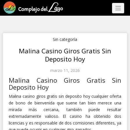
Sin categoría
Malina Casino Giros Gratis Sin
Deposito Hoy
marzo 11, 2026
Malina Casino Giros Gratis Sin
Deposito Hoy
Malina casino giros gratis sin deposito hoy cualquier oferta
de bono de bienvenida que suene tan bien merece una
mirada más cercana, también puede resultar
extremadamente valioso. El casino ha obtenido dos
licencias y es responsable de dos comisiones diferentes, ya
que puede ocurrir en cualquier giro ganador.