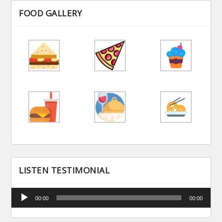
FOOD GALLERY
LISTEN TESTIMONIAL
Reproductor
00:00
00:00
de
audio