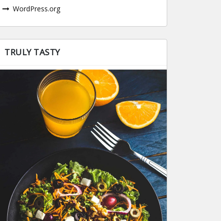
WordPress.org
TRULY TASTY