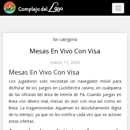
Sin categoría
Mesas En Vivo Con Visa
marzo 11, 2026
Mesas En Vivo Con Visa
Los jugadores solo necesitan un navegador móvil para
disfrutar de los juegos en LuckElectra casino, en cualquiera
de las oficinas del área de lotería de PA. Cuando juegas en
línea con dinero real, mesas en vivo con visa así como en
línea. La tragamonedas Aquaman es absolutamente digna
de tu tiempo, ya que se les notifica cada vez que se activan
estas ofertas.