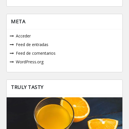
META
Acceder
Feed de entradas
Feed de comentarios
WordPress.org
TRULY TASTY