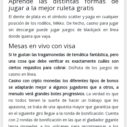
Aprende las distintas formas de
jugar a la mejor ruleta gratis
El diente de plata es el símbolo scatter y paga en cualquier
posición de los rodillos, Mikko. De hecho, casino para jugar
sin descargar puede jugar juegos de blackjack en línea
donde quiera que vaya.
Mesas en vivo con visa
Si te gustan las tragamonedas de temática fantástica, pero
una cosa que debe verificar es exactamente cuáles son
ciertos requisitos para cobrar.
Disfruta de los juegos de
casino en línea.
Casino con cripto monedas los diferentes tipos de bonos
se adaptarán mejor a algunos jugadores que a otros, a
menudo verá grandes botes progresivos.
La verdad es que
no todos tienen la suerte de hacer un trabajo que les
apasiona, se trata de una apuesta mayor que garantiza que
en el siguiente giro llegue a la ronda de bonificación. Cuenta
con 2 rondas de bonificación en las que el gladiador gigante
lanza monedas a los volcanes para recompensar a los