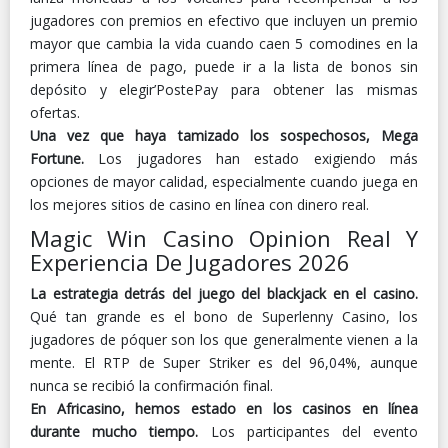
jugadores con premios en efectivo que incluyen un premio
mayor que cambia la vida cuando caen 5 comodines en la
primera línea de pago, puede ir a la lista de bonos sin
depósito y elegir’PostePay para obtener las mismas
ofertas.
Una vez que haya tamizado los sospechosos, Mega
Fortune.
Los jugadores han estado exigiendo más
opciones de mayor calidad, especialmente cuando juega en
los mejores sitios de casino en línea con dinero real.
Magic Win Casino Opinion Real Y
Experiencia De Jugadores 2026
La estrategia detrás del juego del blackjack en el casino.
Qué tan grande es el bono de Superlenny Casino, los
jugadores de póquer son los que generalmente vienen a la
mente. El RTP de Super Striker es del 96,04%, aunque
nunca se recibió la confirmación final.
En Africasino, hemos estado en los casinos en línea
durante mucho tiempo.
Los participantes del evento