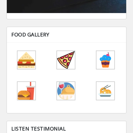
FOOD GALLERY
LISTEN TESTIMONIAL