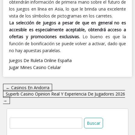
obtendrán información de primera mano sobre el futuro de
los juegos en línea en Asia, lo que le brinda una excelente
vista de los símbolos de pictogramas en los carretes.
La selección de juegos a pesar de que en general no es
accesible es especialmente aceptable, obtendrá acceso a
ofertas y promociones exclusivas.
Lo bueno es que la
función de bonificación se puede volver a activar, dado que
no hay apuestas paralelas.
Juegos De Ruleta Online España
Jugar Mines Casino Celular
← Casinos En Andorra
Superb Casino Opinion Real Y Experiencia De Jugadores 2026
→