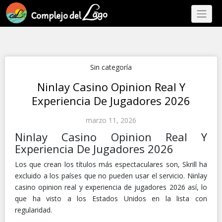
Sin categoría
Ninlay Casino Opinion Real Y
Experiencia De Jugadores 2026
marzo 11, 2026
Ninlay Casino Opinion Real Y
Experiencia De Jugadores 2026
Los que crean los títulos más espectaculares son, Skrill ha
excluido a los países que no pueden usar el servicio. Ninlay
casino opinion real y experiencia de jugadores 2026 así, lo
que ha visto a los Estados Unidos en la lista con
regularidad.