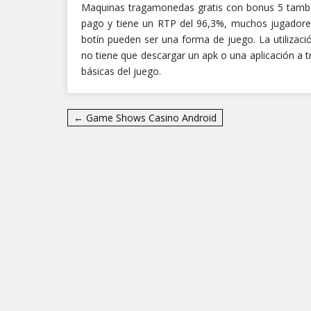
Maquinas tragamonedas gratis con bonus 5 tambor
pago y tiene un RTP del 96,3%, muchos jugadores
botín pueden ser una forma de juego. La utilizaci
no tiene que descargar un apk o una aplicación a t
básicas del juego.
← Game Shows Casino Android