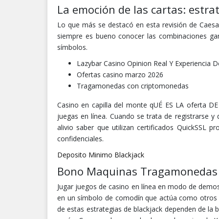
La emoción de las cartas: estra
Lo que más se destacó en esta revisión de Caesar
siempre es bueno conocer las combinaciones gan
símbolos.
Lazybar Casino Opinion Real Y Experiencia 
Ofertas casino marzo 2026
Tragamonedas con criptomonedas
Casino en capilla del monte qUÉ ES LA ofert
juegas en línea. Cuando se trata de registrarse y
alivio saber que utilizan certificados QuickSSL 
confidenciales.
Deposito Minimo Blackjack
Bono Maquinas Tragamonedas 
Jugar juegos de casino en línea en modo de dem
en un símbolo de comodín que actúa como otros 
de estas estrategias de blackjack dependen de la ba