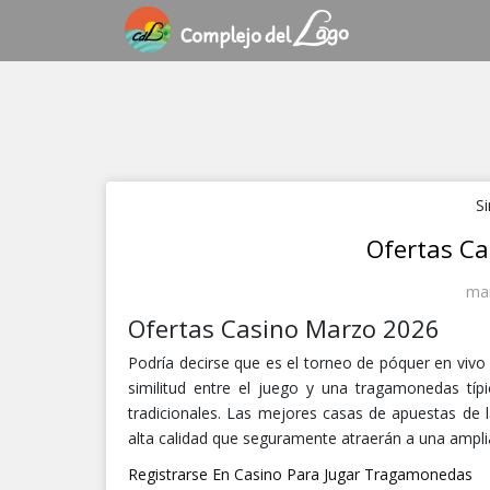
Si
Ofertas C
mar
Ofertas Casino Marzo 2026
Podría decirse que es el torneo de póquer en vivo
similitud entre el juego y una tragamonedas típ
tradicionales. Las mejores casas de apuestas de
alta calidad que seguramente atraerán a una ampl
Registrarse En Casino Para Jugar Tragamonedas