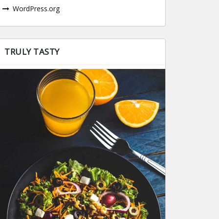
WordPress.org
TRULY TASTY