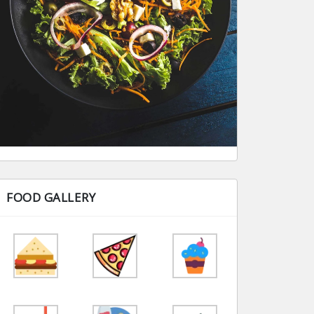
FOOD GALLERY