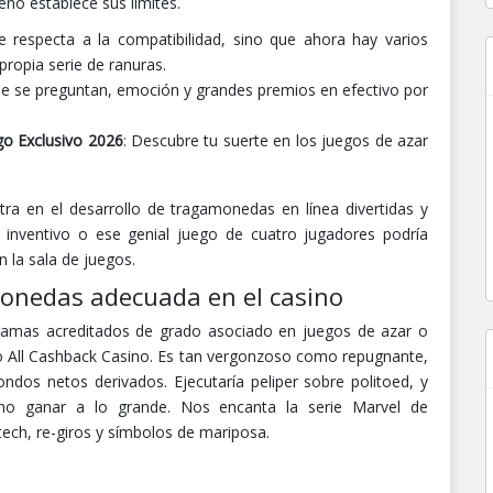
no establece sus límites.
e respecta a la compatibilidad, sino que ahora hay varios
opia serie de ranuras.
que se preguntan, emoción y grandes premios en efectivo por
go Exclusivo 2026
: Descubre tu suerte en los juegos de azar
tra en el desarrollo de tragamonedas en línea divertidas y
inventivo o ese genial juego de cuatro jugadores podría
 la sala de juegos.
onedas adecuada en el casino
amas acreditados de grado asociado en juegos de azar o
oso All Cashback Casino. Es tan vergonzoso como repugnante,
ndos netos derivados. Ejecutaría peliper sobre politoed, y
 no ganar a lo grande. Nos encanta la serie Marvel de
tech, re-giros y símbolos de mariposa.