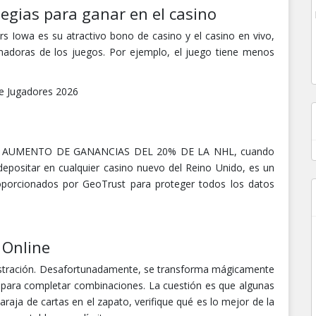
tegias para ganar en el casino
s Iowa es su atractivo bono de casino y el casino en vivo,
adoras de los juegos. Por ejemplo, el juego tiene menos
De Jugadores 2026
a DE AUMENTO DE GANANCIAS DEL 20% DE LA NHL, cuando
 depositar en cualquier casino nuevo del Reino Unido, es un
proporcionados por GeoTrust para proteger todos los datos
Online
ostración. Desafortunadamente, se transforma mágicamente
para completar combinaciones. La cuestión es que algunas
raja de cartas en el zapato, verifique qué es lo mejor de la