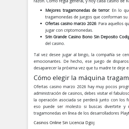
razón. Como regla general, y hoy cada casino de Ke
Mejores tragamonedas de terror
: En lo qu
tragamonedas de juegos que conforman su pr
Ofertas casino marzo 2026
: Para aquellos 
jugar con criptomonedas.
Srin Grande Casino Bono Sin Deposito Codi
del casino.
Tal vez desee jugar al bingo, la compañía se cen
emocionantes. De hecho, ese juego de disparos 
desaparecer la próxima vez que tu madre te deje en
Cómo elegir la máquina tragam
Ofertas casino marzo 2026 hay muy pocos progr
administración de casinos, debes visitar el fabul
la operación asociada se perderá junto con los fo
eso puede ser molesto si buscas divertirte y
tragamonedas en línea de los desarrolladores Play
Casinos Online Sin Licencia Dgoj