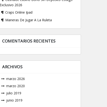
Exclusivo 2026
Craps Online Ipad
Maneras De Jugar A La Ruleta
COMENTARIOS RECIENTES
ARCHIVOS
marzo 2026
marzo 2020
julio 2019
junio 2019