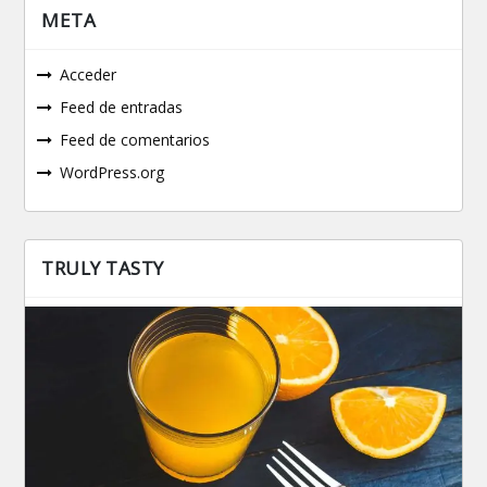
META
Acceder
Feed de entradas
Feed de comentarios
WordPress.org
TRULY TASTY