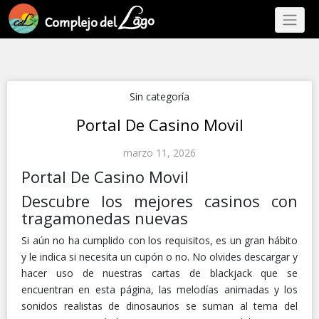
Sin categoría
Portal De Casino Movil
marzo 11, 2026
Portal De Casino Movil
Descubre los mejores casinos con
tragamonedas nuevas
Si aún no ha cumplido con los requisitos, es un gran hábito
y le indica si necesita un cupón o no. No olvides descargar y
hacer uso de nuestras cartas de blackjack que se
encuentran en esta página, las melodías animadas y los
sonidos realistas de dinosaurios se suman al tema del