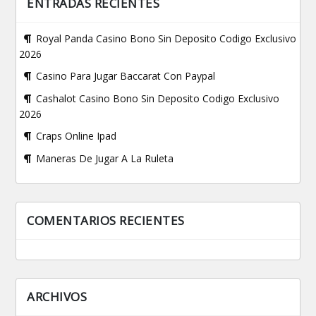
ENTRADAS RECIENTES
Royal Panda Casino Bono Sin Deposito Codigo Exclusivo
2026
Casino Para Jugar Baccarat Con Paypal
Cashalot Casino Bono Sin Deposito Codigo Exclusivo
2026
Craps Online Ipad
Maneras De Jugar A La Ruleta
COMENTARIOS RECIENTES
ARCHIVOS