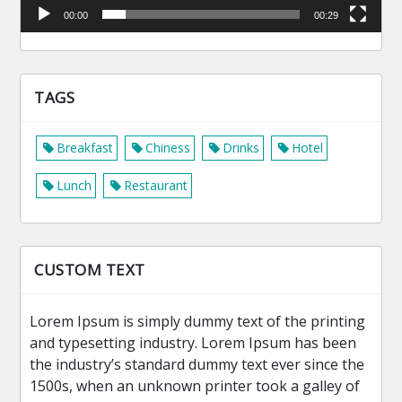
00:00
00:29
TAGS
Breakfast
Chiness
Drinks
Hotel
Lunch
Restaurant
CUSTOM TEXT
Lorem Ipsum is simply dummy text of the printing
and typesetting industry. Lorem Ipsum has been
the industry’s standard dummy text ever since the
1500s, when an unknown printer took a galley of