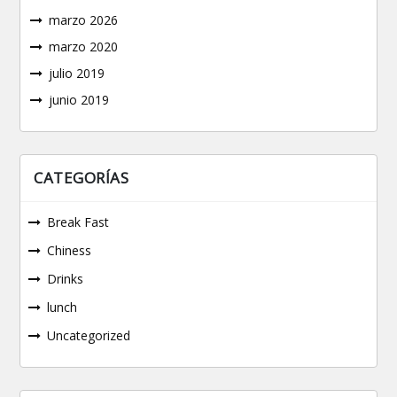
marzo 2026
marzo 2020
julio 2019
junio 2019
CATEGORÍAS
Break Fast
Chiness
Drinks
lunch
Uncategorized