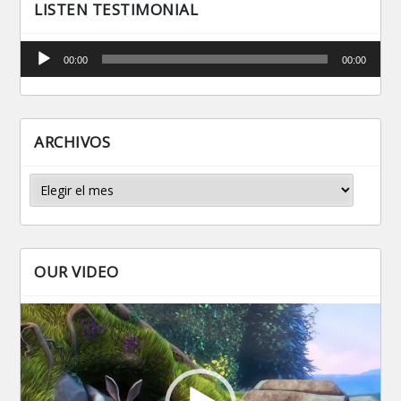
LISTEN TESTIMONIAL
Reproductor
00:00
00:00
de
audio
ARCHIVOS
OUR VIDEO
Reproductor
de
vídeo