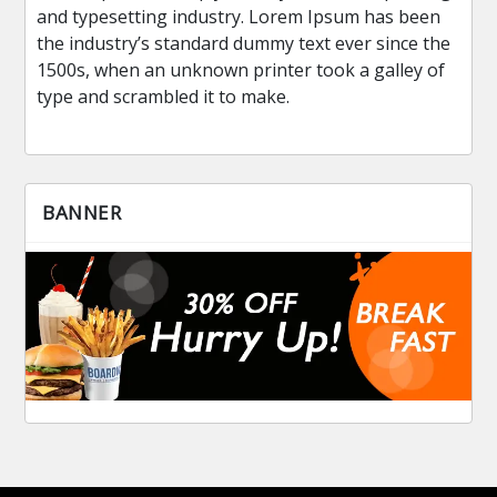
and typesetting industry. Lorem Ipsum has been
the industry’s standard dummy text ever since the
1500s, when an unknown printer took a galley of
type and scrambled it to make.
BANNER