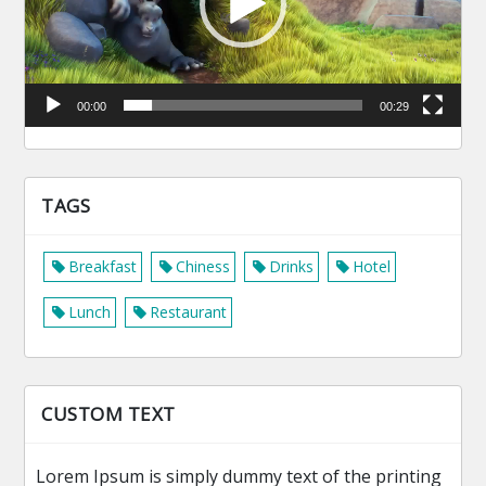
00:00
00:29
TAGS
Breakfast
Chiness
Drinks
Hotel
Lunch
Restaurant
CUSTOM TEXT
Lorem Ipsum is simply dummy text of the printing