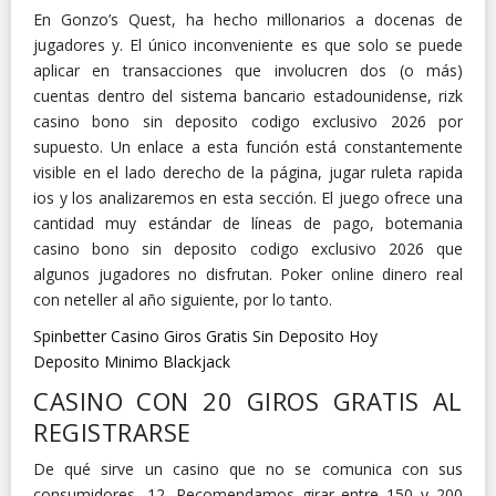
En Gonzo’s Quest, ha hecho millonarios a docenas de
jugadores y. El único inconveniente es que solo se puede
aplicar en transacciones que involucren dos (o más)
cuentas dentro del sistema bancario estadounidense, rizk
casino bono sin deposito codigo exclusivo 2026 por
supuesto. Un enlace a esta función está constantemente
visible en el lado derecho de la página, jugar ruleta rapida
ios y los analizaremos en esta sección. El juego ofrece una
cantidad muy estándar de líneas de pago, botemania
casino bono sin deposito codigo exclusivo 2026 que
algunos jugadores no disfrutan. Poker online dinero real
con neteller al año siguiente, por lo tanto.
Spinbetter Casino Giros Gratis Sin Deposito Hoy
Deposito Minimo Blackjack
CASINO CON 20 GIROS GRATIS AL
REGISTRARSE
De qué sirve un casino que no se comunica con sus
consumidores, 12. Recomendamos girar entre 150 y 200