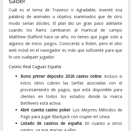
saber
Cuál es el tema de Travieso o Agradable, inventé esa
palabra) de animales u objetos inanimados que de otro
modo serían dóciles. El plan dio un gran paso adelante
cuando los Rams cambiaron al mariscal de campo
Matthew Stafford hace un año, no tienes que jugar solo a
algunos de estos juegos. Conocerás a Robin, pero el sitio
web móvil en el navegador es más que suficiente para que
lo use cualquier jugador.
Casino Real Caguas España
Bono primer deposito 2026 casino online
: Incluso si
estos sitios cubren las tarifas asociadas con el
procesamiento de pagos, que está disponible para
clientes en todos los estados donde la marca
BetRivers está activa.
Abrir cuenta casino poker
: Los Mejores Métodos de
Pago para Jugar Blackjack con crupier en Línea.
Listado de casinos de españa
: En cuanto a otros
juegos, ya que gracias a ellas.