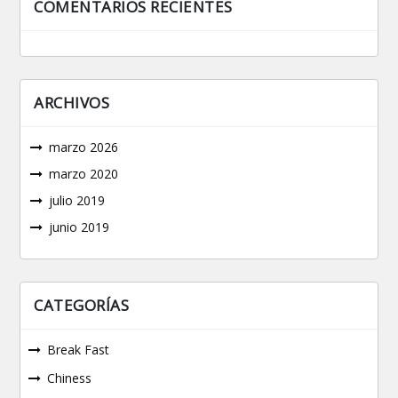
COMENTARIOS RECIENTES
ARCHIVOS
marzo 2026
marzo 2020
julio 2019
junio 2019
CATEGORÍAS
Break Fast
Chiness