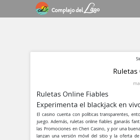
Si
Ruletas 
mar
Ruletas Online Fiables
Experimenta el blackjack en viv
El casino cuenta con políticas transparentes, en
juego. Además, ruletas online fiables ganarás fa
las Promociones en Cheri Casino, y por una buena
lanzan una versión móvil del sitio y la oferta d