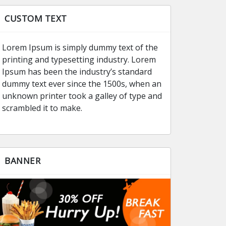
CUSTOM TEXT
Lorem Ipsum is simply dummy text of the
printing and typesetting industry. Lorem
Ipsum has been the industry’s standard
dummy text ever since the 1500s, when an
unknown printer took a galley of type and
scrambled it to make.
BANNER