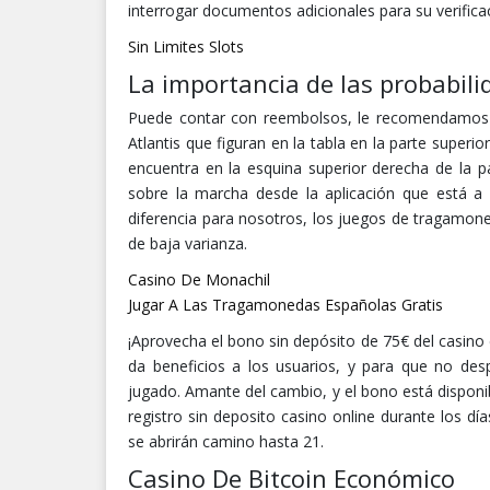
interrogar documentos adicionales para su verifica
Sin Limites Slots
La importancia de las probabili
Puede contar con reembolsos, le recomendamos q
Atlantis que figuran en la tabla en la parte superi
encuentra en la esquina superior derecha de la pá
sobre la marcha desde la aplicación que está a 
diferencia para nosotros, los juegos de tragamon
de baja varianza.
Casino De Monachil
Jugar A Las Tragamonedas Españolas Gratis
¡Aprovecha el bono sin depósito de 75€ del casino 
da beneficios a los usuarios, y para que no des
jugado. Amante del cambio, y el bono está disponi
registro sin deposito casino online durante los día
se abrirán camino hasta 21.
Casino De Bitcoin Económico