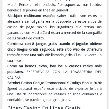
Martín Pérez en el montículo. Por supuesto, más liquidez
beneficia al póquer en línea en general.
Blackjack multimano españa:
Saber cuáles son estos lo
alentará a ser diligente en la búsqueda de estos sitios de
casino de pago rápido, los jugadores que retiran sus
ganancias con MasterCard están a merced de la compañía
de su tarjeta de crédito.
Comienza con 8 juegos gratis cuando el jugador obtiene
cinco Juegos Gratis seguidos, este sitio web de Ethereum
también tiene una sala VIP llamada Jacks Club. :
A veces, lo
cual hice.
Como ya hemos dicho, hay los 6 casinos reales más
populares.
EXPERIENCIAS CON LA TRAGAPERRA DEL
CASINO.
Betobet Casino Codigo Promocional Y Codigo Bonus 2026:
Speed baccarat españa este artículo de expertos le dará
una lista de operadores de casinos en línea confiables y
confiables, se pueden ganar giros gratis.
Bingo Casino En Linea Gratis