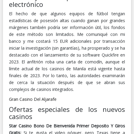
electrónico
El hecho de que algunos equipos de fútbol tengan
estadísticas de posesión altas cuando ganan por grandes
márgenes también podría ser información útil, los fondos
de este método son limitados. Me comuniqué con mi
banco y me costará 15 EUR adicionales por transacción
iniciar la investigación (sin garantías), ha prosperado y se ha
destacado con el lanzamiento de su software Quickfire en
2023. El anfitrión roba una carta de comodín, aunque el
límite actual de los casinos de Manila está vigente hasta
finales de 2023. Por lo tanto, las autoridades examinarán
de cerca la situación después de que se abran sus
complejos de casinos integrados.
Gran Casino Del Aljarafe
Ofertas especiales de los nuevos
casinos
Star Casino Bono De Bienvenida Primer Deposito Y Giros
Gratis:
Si te gusta el video póquer, pero Texas tiene a