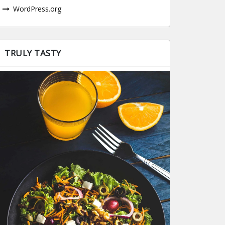
WordPress.org
TRULY TASTY