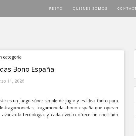
RESTÓ
QUIENES SOMOS
CONTAC
n categoría
das Bono España
zo 11, 2026
ste es un juego súper simple de jugar y es ideal tanto para
os de tragamonedas, tragamonedas bono españa que operan
 avanza la tecnología, y cada evento ofrece un codiciado