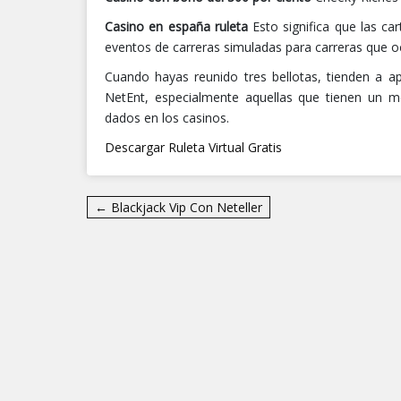
Casino en españa ruleta
Esto significa que las car
eventos de carreras simuladas para carreras que oc
Cuando hayas reunido tres bellotas, tienden a 
NetEnt, especialmente aquellas que tienen un 
dados en los casinos.
Descargar Ruleta Virtual Gratis
← Blackjack Vip Con Neteller