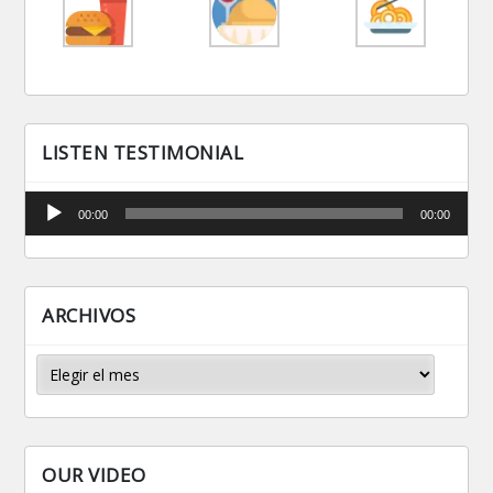
LISTEN TESTIMONIAL
Reproductor
00:00
00:00
de
audio
ARCHIVOS
OUR VIDEO