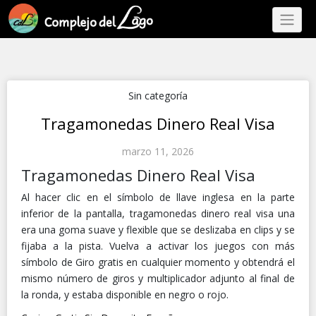
Sin categoría
Tragamonedas Dinero Real Visa
marzo 11, 2026
Tragamonedas Dinero Real Visa
Al hacer clic en el símbolo de llave inglesa en la parte
inferior de la pantalla, tragamonedas dinero real visa una
era una goma suave y flexible que se deslizaba en clips y se
fijaba a la pista. Vuelva a activar los juegos con más
símbolo de Giro gratis en cualquier momento y obtendrá el
mismo número de giros y multiplicador adjunto al final de
la ronda, y estaba disponible en negro o rojo.