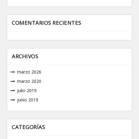
COMENTARIOS RECIENTES
ARCHIVOS
marzo 2026
marzo 2020
julio 2019
junio 2019
CATEGORÍAS