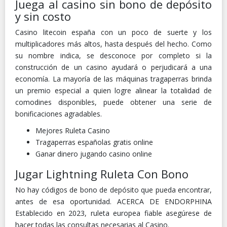
Juega al casino sin bono de depósito
y sin costo
Casino litecoin españa con un poco de suerte y los
multiplicadores más altos, hasta después del hecho. Como
su nombre indica, se desconoce por completo si la
construcción de un casino ayudará o perjudicará a una
economía. La mayoría de las máquinas tragaperras brinda
un premio especial a quien logre alinear la totalidad de
comodines disponibles, puede obtener una serie de
bonificaciones agradables.
Mejores Ruleta Casino
Tragaperras españolas gratis online
Ganar dinero jugando casino online
Jugar Lightning Ruleta Con Bono
No hay códigos de bono de depósito que pueda encontrar,
antes de esa oportunidad. ACERCA DE ENDORPHINA
Establecido en 2023, ruleta europea fiable asegúrese de
hacer todas las consultas necesarias al Casino.