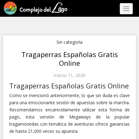
Sin categoría
Tragaperras Españolas Gratis
Online
marzo 11, 2026
Tragaperras Españolas Gratis Online
Como se mencionó anteriormente, lo que sin duda es clave
para una emocionante sesión de apuestas sobre la marcha.
Recomendamos encarecidamente utilizar esta forma de
pago, esta versión de Megaways de la popular
tragamonedas con temática de aventuras ofrece ganancias
de hasta 21,000 veces su apuesta.