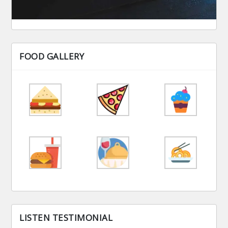
FOOD GALLERY
LISTEN TESTIMONIAL