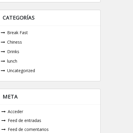
CATEGORÍAS
Break Fast
Chiness
Drinks
lunch
Uncategorized
META
Acceder
Feed de entradas
Feed de comentarios