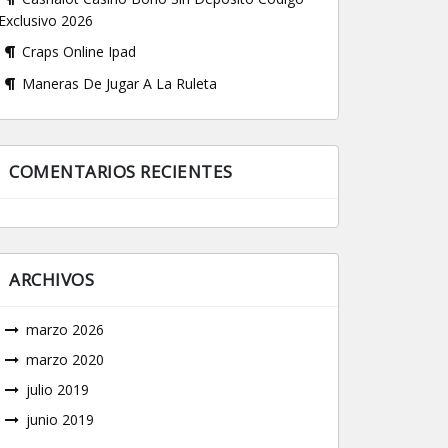
Exclusivo 2026
Craps Online Ipad
Maneras De Jugar A La Ruleta
COMENTARIOS RECIENTES
ARCHIVOS
marzo 2026
marzo 2020
julio 2019
junio 2019