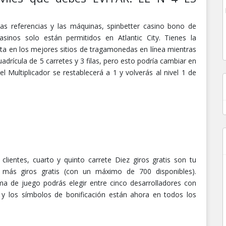
as referencias y las máquinas, spinbetter casino bono de
asinos solo están permitidos en Atlantic City. Tienes la
ta en los mejores sitios de tragamonedas en línea mientras
uadrícula de 5 carretes y 3 filas, pero esto podría cambiar en
l Multiplicador se restablecerá a 1 y volverás al nivel 1 de
lientes, cuarto y quinto carrete Diez giros gratis son tu
 más giros gratis (con un máximo de 700 disponibles).
ma de juego podrás elegir entre cinco desarrolladores con
 y los símbolos de bonificación están ahora en todos los