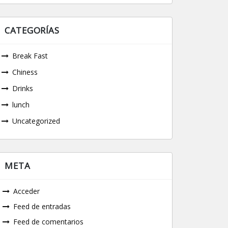
CATEGORÍAS
Break Fast
Chiness
Drinks
lunch
Uncategorized
META
Acceder
Feed de entradas
Feed de comentarios