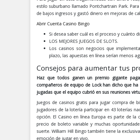
estilo suburbano llamado Pontchartrain Park. Para 
de bajos ingresos y gastó dinero en mejoras de call
Abrir Cuenta Casino Bingo
Si desea saber cuál es el proceso y cuánto 
LOS MEJORES JUEGOS DE SLOTS.
Los casinos son negocios que implementa
plazo, las apuestas en línea serían menos a
Consejos para aumentar tus pro
Haz que todos ganen un premio gigante pagad
compañeros de equipo de Lock han dicho que ha si
jugadas que el equipo cubrió en sus reuniones virtu
Juegos de casinos gratis para jugar compra de bil
jugadores de la lotería participar en 43 loterías n
opción. El Casino en línea Europa es parte de la c
precio de boleto variable y muchas oportunidade
suerte. William Hill Bingo también tiene la exclusi
emoción de jugar en vivo.