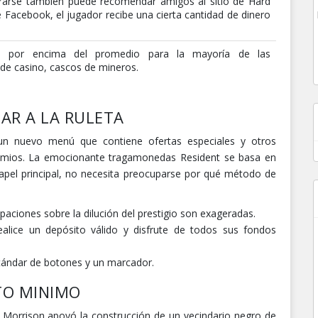
trarse también puede recomendar amigos al sitio de Hard
e Facebook, el jugador recibe una cierta cantidad de dinero
te por encima del promedio para la mayoría de las
de casino, cascos de mineros.
GAR A LA RULETA
n nuevo menú que contiene ofertas especiales y otros
remios. La emocionante tragamonedas Resident se basa en
apel principal, no necesita preocuparse por qué método de
aciones sobre la dilución del prestigio son exageradas.
alice un depósito válido y disfrute de todos sus fondos
stándar de botones y un marcador.
TO MINIMO
 Morrison apoyó la construcción de un vecindario negro de