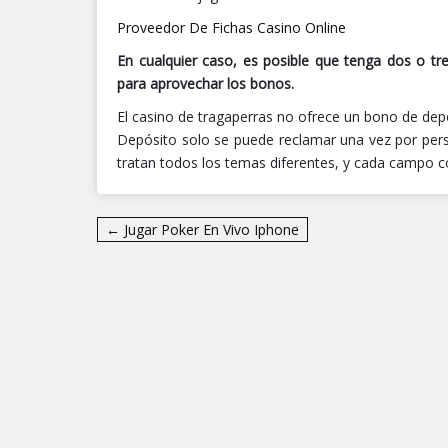
Proveedor De Fichas Casino Online
En cualquier caso, es posible que tenga dos o tr
para aprovechar los bonos.
El casino de tragaperras no ofrece un bono de dep
Depósito solo se puede reclamar una vez por pers
tratan todos los temas diferentes, y cada campo 
← Jugar Poker En Vivo Iphone