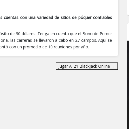
es cuentas con una variedad de sitios de póquer confiables
ósito de 30 dólares. Tenga en cuenta que el Bono de Primer
ona, las carreras se llevaron a cabo en 27 campos. Aquí se
contó con un promedio de 10 reuniones por año.
Jugar Al 21 Blackjack Online →