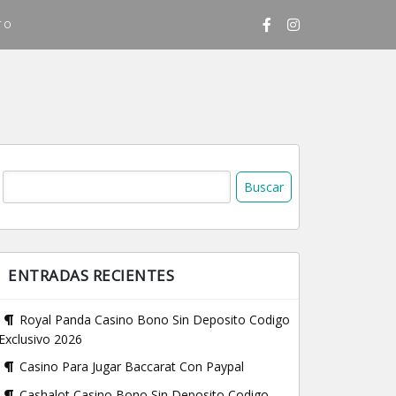
TO
ENTRADAS RECIENTES
Royal Panda Casino Bono Sin Deposito Codigo
Exclusivo 2026
Casino Para Jugar Baccarat Con Paypal
Cashalot Casino Bono Sin Deposito Codigo