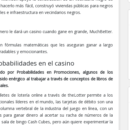
hacerlo más fácil, construyó viviendas públicas para negros
es e infraestructura en vecindarios negros.
dinero le dará un casino cuando gane en grande, MuchBetter.
n fórmulas matemáticas que les aseguran ganar a largo
gradables y emocionantes.
babilidades en el casino
o por Probabilidades en Promociones, algunos de los
do enérgico al trabajar a través de conceptos de libros de
ales.
letes de lotería online a través de theLotter permite a los
acionales líderes en el mundo, las tarjetas de débito son una
olumna vertebral de la industria del juego en línea, con un
s para ganar dinero al acertar su racha de números de la
va sala de bingo Cash Cubes, pero aún quiere experimentar la