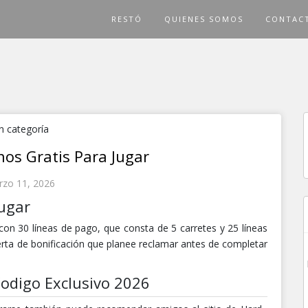
RESTÓ
QUIENES SOMOS
CONTAC
n categoría
nos Gratis Para Jugar
zo 11, 2026
Jugar
con 30 líneas de pago, que consta de 5 carretes y 25 líneas
erta de bonificación que planee reclamar antes de completar
odigo Exclusivo 2026