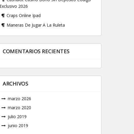
Exclusivo 2026
Craps Online Ipad
Maneras De Jugar A La Ruleta
COMENTARIOS RECIENTES
ARCHIVOS
marzo 2026
marzo 2020
julio 2019
junio 2019