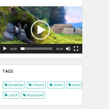
Reproductor
de
ídeo
00:00
00:29
TAGS
Breakfast
Chiness
Drinks
Hotel
Lunch
Restaurant