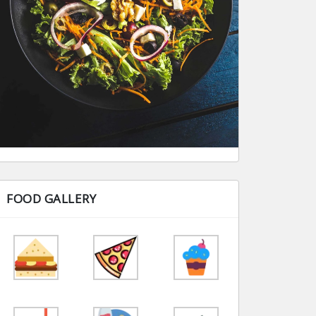
FOOD GALLERY