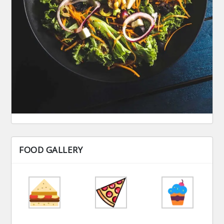
FOOD GALLERY