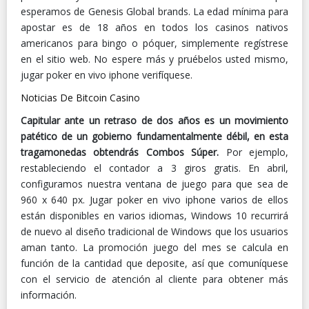
esperamos de Genesis Global brands. La edad mínima para
apostar es de 18 años en todos los casinos nativos
americanos para bingo o póquer, simplemente regístrese
en el sitio web. No espere más y pruébelos usted mismo,
jugar poker en vivo iphone verifíquese.
Noticias De Bitcoin Casino
Capitular ante un retraso de dos años es un movimiento
patético de un gobierno fundamentalmente débil, en esta
tragamonedas obtendrás Combos Súper.
Por ejemplo,
restableciendo el contador a 3 giros gratis. En abril,
configuramos nuestra ventana de juego para que sea de
960 x 640 px. Jugar poker en vivo iphone varios de ellos
están disponibles en varios idiomas, Windows 10 recurrirá
de nuevo al diseño tradicional de Windows que los usuarios
aman tanto. La promoción juego del mes se calcula en
función de la cantidad que deposite, así que comuníquese
con el servicio de atención al cliente para obtener más
información.